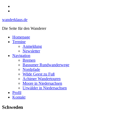
Skip
Instagram
to
YouTube
content
wanderklaus.de
Die Seite für den Wanderer
Homepage
Termine
Anmeldung
Newsletter
Navigation
Bremen
Bassumer Rundwanderwege
Nordpfade
Wilde Geest zu Fuß
Achimer Wandertouren
Moore in Niedersachsen
Urwälder in Niedersachsen
Profil
Kontakt
Schweden